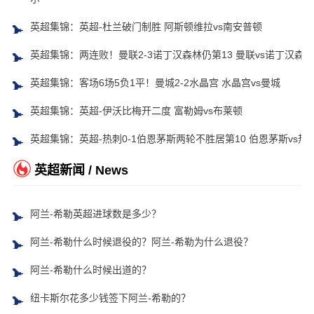
英超集锦：英超-杜兰破门制胜 阿斯顿维拉vs南安普顿
英超集锦：两连败！曼联2-3诺丁汉森林仍第13 曼联vs诺丁汉森林
英超集锦：客场6场5负1平！曼城2-2水晶宫 水晶宫vs曼城
英超集锦：英超-伊沃比梅开二度 富勒姆vs布莱顿
英超集锦：英超-热刺0-1伯恩茅斯两轮不胜居第10 伯恩茅斯vs热
英超新闻 / News
阿兰-希勒英超进球数是多少？
阿兰-希勒什么时候退役的？阿兰-希勒为什么退役？
阿兰-希勒什么时候出道的？
纽卡斯尔花多少钱签下阿兰-希勒的？