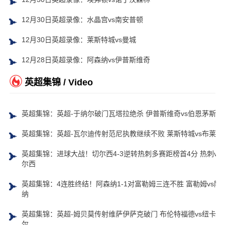
12月30日英超录像：水晶宫vs南安普顿
12月30日英超录像：莱斯特城vs曼城
12月28日英超录像：阿森纳vs伊普斯维奇
英超集锦 / Video
英超集锦：英超-于纳尔破门瓦塔拉绝杀 伊普斯维奇vs伯恩茅斯
英超集锦：英超-瓦尔迪传射范尼执教继续不败 莱斯特城vs布莱顿
英超集锦：进球大战！切尔西4-3逆转热刺多赛距榜首4分 热刺vs
尔西
英超集锦：4连胜终结！阿森纳1-1对富勒姆三连不胜 富勒姆vs阿
纳
英超集锦：英超-姆贝莫传射维萨伊萨克破门 布伦特福德vs纽卡斯
尔