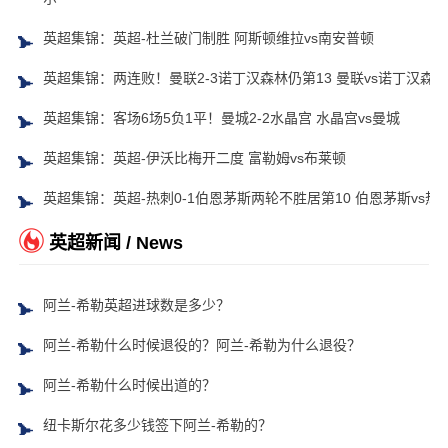
英超集锦：英超-杜兰破门制胜 阿斯顿维拉vs南安普顿
英超集锦：两连败！曼联2-3诺丁汉森林仍第13 曼联vs诺丁汉森林
英超集锦：客场6场5负1平！曼城2-2水晶宫 水晶宫vs曼城
英超集锦：英超-伊沃比梅开二度 富勒姆vs布莱顿
英超集锦：英超-热刺0-1伯恩茅斯两轮不胜居第10 伯恩茅斯vs热
英超新闻 / News
阿兰-希勒英超进球数是多少？
阿兰-希勒什么时候退役的？阿兰-希勒为什么退役？
阿兰-希勒什么时候出道的？
纽卡斯尔花多少钱签下阿兰-希勒的？