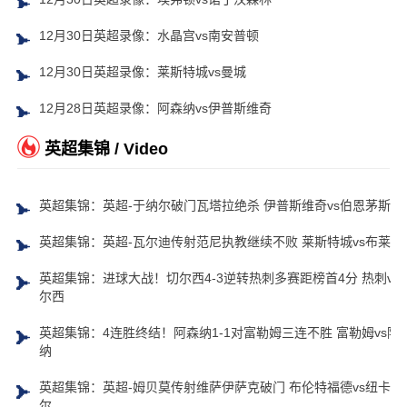
12月30日英超录像：水晶宫vs南安普顿
12月30日英超录像：莱斯特城vs曼城
12月28日英超录像：阿森纳vs伊普斯维奇
英超集锦 / Video
英超集锦：英超-于纳尔破门瓦塔拉绝杀 伊普斯维奇vs伯恩茅斯
英超集锦：英超-瓦尔迪传射范尼执教继续不败 莱斯特城vs布莱顿
英超集锦：进球大战！切尔西4-3逆转热刺多赛距榜首4分 热刺vs
尔西
英超集锦：4连胜终结！阿森纳1-1对富勒姆三连不胜 富勒姆vs阿
纳
英超集锦：英超-姆贝莫传射维萨伊萨克破门 布伦特福德vs纽卡斯
尔