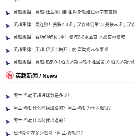
英超集锦：英超-杜兰破门制胜 阿斯顿维拉vs南安普顿
英超集锦：两连败！曼联2-3诺丁汉森林仍第13 曼联vs诺丁汉森林
英超集锦：客场6场5负1平！曼城2-2水晶宫 水晶宫vs曼城
英超集锦：英超-伊沃比梅开二度 富勒姆vs布莱顿
英超集锦：英超-热刺0-1伯恩茅斯两轮不胜居第10 伯恩茅斯vs热
英超新闻 / News
阿兰-希勒英超进球数是多少？
阿兰-希勒什么时候退役的？阿兰-希勒为什么退役？
阿兰-希勒什么时候出道的？
纽卡斯尔花多少钱签下阿兰-希勒的？