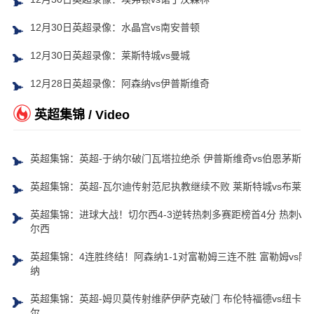
12月30日英超录像：水晶宫vs南安普顿
12月30日英超录像：莱斯特城vs曼城
12月28日英超录像：阿森纳vs伊普斯维奇
英超集锦 / Video
英超集锦：英超-于纳尔破门瓦塔拉绝杀 伊普斯维奇vs伯恩茅斯
英超集锦：英超-瓦尔迪传射范尼执教继续不败 莱斯特城vs布莱顿
英超集锦：进球大战！切尔西4-3逆转热刺多赛距榜首4分 热刺vs
尔西
英超集锦：4连胜终结！阿森纳1-1对富勒姆三连不胜 富勒姆vs阿
纳
英超集锦：英超-姆贝莫传射维萨伊萨克破门 布伦特福德vs纽卡斯
尔