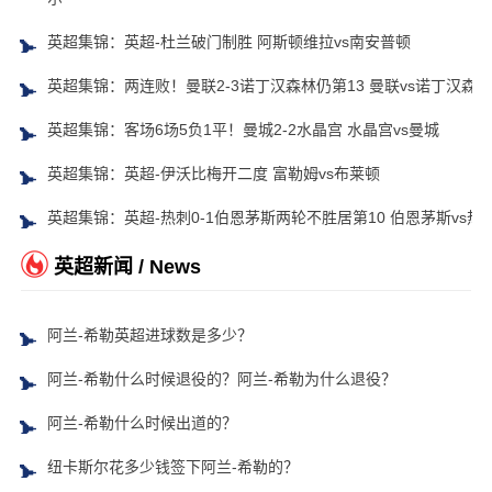
英超集锦：英超-杜兰破门制胜 阿斯顿维拉vs南安普顿
英超集锦：两连败！曼联2-3诺丁汉森林仍第13 曼联vs诺丁汉森林
英超集锦：客场6场5负1平！曼城2-2水晶宫 水晶宫vs曼城
英超集锦：英超-伊沃比梅开二度 富勒姆vs布莱顿
英超集锦：英超-热刺0-1伯恩茅斯两轮不胜居第10 伯恩茅斯vs热
英超新闻 / News
阿兰-希勒英超进球数是多少？
阿兰-希勒什么时候退役的？阿兰-希勒为什么退役？
阿兰-希勒什么时候出道的？
纽卡斯尔花多少钱签下阿兰-希勒的？