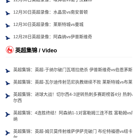
12月30日英超录像：水晶宫vs南安普顿
12月30日英超录像：莱斯特城vs曼城
12月28日英超录像：阿森纳vs伊普斯维奇
英超集锦 / Video
英超集锦：英超-于纳尔破门瓦塔拉绝杀 伊普斯维奇vs伯恩茅斯
英超集锦：英超-瓦尔迪传射范尼执教继续不败 莱斯特城vs布莱顿
英超集锦：进球大战！切尔西4-3逆转热刺多赛距榜首4分 热刺vs
尔西
英超集锦：4连胜终结！阿森纳1-1对富勒姆三连不胜 富勒姆vs阿
纳
英超集锦：英超-姆贝莫传射维萨伊萨克破门 布伦特福德vs纽卡斯
尔