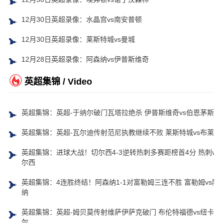
12月30日英超录像：水晶宫vs南安普顿
12月30日英超录像：莱斯特城vs曼城
12月28日英超录像：阿森纳vs伊普斯维奇
英超集锦 / Video
英超集锦：英超-于纳尔破门瓦塔拉绝杀 伊普斯维奇vs伯恩茅斯
英超集锦：英超-瓦尔迪传射范尼执教继续不败 莱斯特城vs布莱顿
英超集锦：进球大战！切尔西4-3逆转热刺多赛距榜首4分 热刺vs
尔西
英超集锦：4连胜终结！阿森纳1-1对富勒姆三连不胜 富勒姆vs阿
纳
英超集锦：英超-姆贝莫传射维萨伊萨克破门 布伦特福德vs纽卡斯
尔