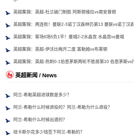
英超集锦：英超-杜兰破门制胜 阿斯顿维拉vs南安普顿
英超集锦：两连败！曼联2-3诺丁汉森林仍第13 曼联vs诺丁汉森林
英超集锦：客场6场5负1平！曼城2-2水晶宫 水晶宫vs曼城
英超集锦：英超-伊沃比梅开二度 富勒姆vs布莱顿
英超集锦：英超-热刺0-1伯恩茅斯两轮不胜居第10 伯恩茅斯vs热
英超新闻 / News
阿兰-希勒英超进球数是多少？
阿兰-希勒什么时候退役的？阿兰-希勒为什么退役？
阿兰-希勒什么时候出道的？
纽卡斯尔花多少钱签下阿兰-希勒的？