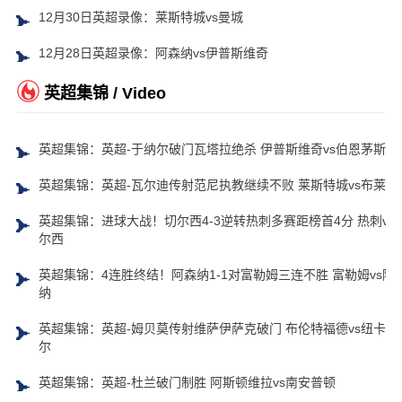
12月30日英超录像：莱斯特城vs曼城
12月28日英超录像：阿森纳vs伊普斯维奇
英超集锦 / Video
英超集锦：英超-于纳尔破门瓦塔拉绝杀 伊普斯维奇vs伯恩茅斯
英超集锦：英超-瓦尔迪传射范尼执教继续不败 莱斯特城vs布莱顿
英超集锦：进球大战！切尔西4-3逆转热刺多赛距榜首4分 热刺vs
尔西
英超集锦：4连胜终结！阿森纳1-1对富勒姆三连不胜 富勒姆vs阿
纳
英超集锦：英超-姆贝莫传射维萨伊萨克破门 布伦特福德vs纽卡斯
尔
英超集锦：英超-杜兰破门制胜 阿斯顿维拉vs南安普顿