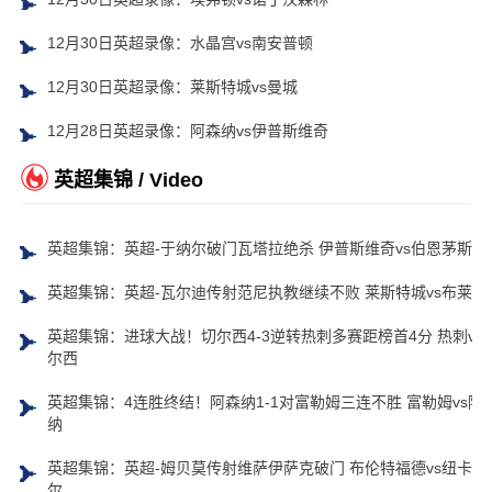
12月30日英超录像：水晶宫vs南安普顿
12月30日英超录像：莱斯特城vs曼城
12月28日英超录像：阿森纳vs伊普斯维奇
英超集锦 / Video
英超集锦：英超-于纳尔破门瓦塔拉绝杀 伊普斯维奇vs伯恩茅斯
英超集锦：英超-瓦尔迪传射范尼执教继续不败 莱斯特城vs布莱顿
英超集锦：进球大战！切尔西4-3逆转热刺多赛距榜首4分 热刺vs
尔西
英超集锦：4连胜终结！阿森纳1-1对富勒姆三连不胜 富勒姆vs阿
纳
英超集锦：英超-姆贝莫传射维萨伊萨克破门 布伦特福德vs纽卡斯
尔