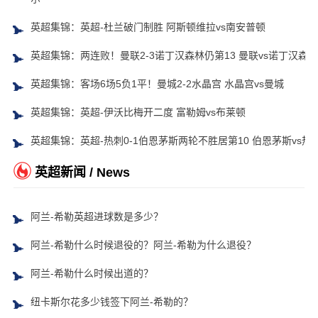
英超集锦：英超-杜兰破门制胜 阿斯顿维拉vs南安普顿
英超集锦：两连败！曼联2-3诺丁汉森林仍第13 曼联vs诺丁汉森林
英超集锦：客场6场5负1平！曼城2-2水晶宫 水晶宫vs曼城
英超集锦：英超-伊沃比梅开二度 富勒姆vs布莱顿
英超集锦：英超-热刺0-1伯恩茅斯两轮不胜居第10 伯恩茅斯vs热
英超新闻 / News
阿兰-希勒英超进球数是多少？
阿兰-希勒什么时候退役的？阿兰-希勒为什么退役？
阿兰-希勒什么时候出道的？
纽卡斯尔花多少钱签下阿兰-希勒的？