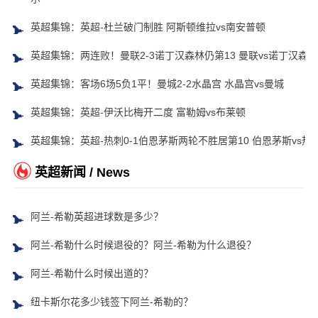
英超集锦：英超-杜兰破门制胜 阿斯顿维拉vs南安普顿
英超集锦：两连败！曼联2-3诺丁汉森林仍第13 曼联vs诺丁汉森林
英超集锦：客场6场5负1平！曼城2-2水晶宫 水晶宫vs曼城
英超集锦：英超-伊沃比梅开二度 富勒姆vs布莱顿
英超集锦：英超-热刺0-1伯恩茅斯两轮不胜居第10 伯恩茅斯vs热
英超新闻 / News
阿兰-希勒英超进球数是多少？
阿兰-希勒什么时候退役的？阿兰-希勒为什么退役？
阿兰-希勒什么时候出道的？
纽卡斯尔花多少钱签下阿兰-希勒的？