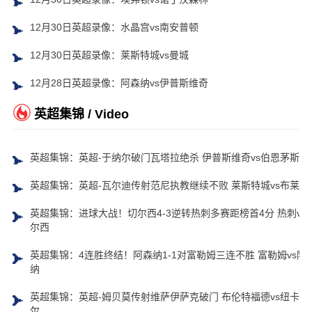
12月30日英超录像：水晶宫vs南安普顿
12月30日英超录像：莱斯特城vs曼城
12月28日英超录像：阿森纳vs伊普斯维奇
英超集锦 / Video
英超集锦：英超-于纳尔破门瓦塔拉绝杀 伊普斯维奇vs伯恩茅斯
英超集锦：英超-瓦尔迪传射范尼执教继续不败 莱斯特城vs布莱顿
英超集锦：进球大战！切尔西4-3逆转热刺多赛距榜首4分 热刺vs
尔西
英超集锦：4连胜终结！阿森纳1-1对富勒姆三连不胜 富勒姆vs阿
纳
英超集锦：英超-姆贝莫传射维萨伊萨克破门 布伦特福德vs纽卡斯
尔