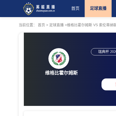
首页
足球直播
当前位置：
首页
>
足球直播
>
维格比霍尔姆斯 VS 索伦蒂纳联 【20
瑞典杯
202
维格比霍尔姆斯