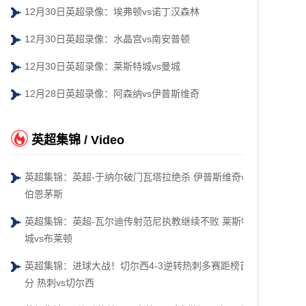
12月30日英超录像：埃弗顿vs诺丁汉森林
12月30日英超录像：水晶宫vs南安普顿
12月30日英超录像：莱斯特城vs曼城
12月28日英超录像：阿森纳vs伊普斯维奇
英超集锦 / Video
英超集锦：英超-于纳尔破门瓦塔拉绝杀 伊普斯维奇vs
伯恩茅斯
英超集锦：英超-瓦尔迪传射范尼执教继续不败 莱斯特
城vs布莱顿
英超集锦：进球大战！切尔西4-3逆转热刺多赛距榜首4
分 热刺vs切尔西