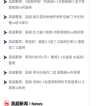
英超集锦：4连胜终结！阿森纳1-1对富勒姆三连不胜
富勒姆vs阿森纳
英超集锦：英超-姆贝莫传射维萨伊萨克破门 布伦特福
德vs纽卡斯尔
英超集锦：英超-杜兰破门制胜 阿斯顿维拉vs南安普顿
英超集锦：两连败！曼联2-3诺丁汉森林仍第13 曼联vs
诺丁汉森林
英超集锦：客场6场5负1平！曼城2-2水晶宫 水晶宫vs
曼城
英超集锦：英超-伊沃比梅开二度 富勒姆vs布莱顿
英超集锦：英超-热刺0-1伯恩茅斯两轮不胜居第10 伯恩
茅斯vs热刺
英超新闻 / News