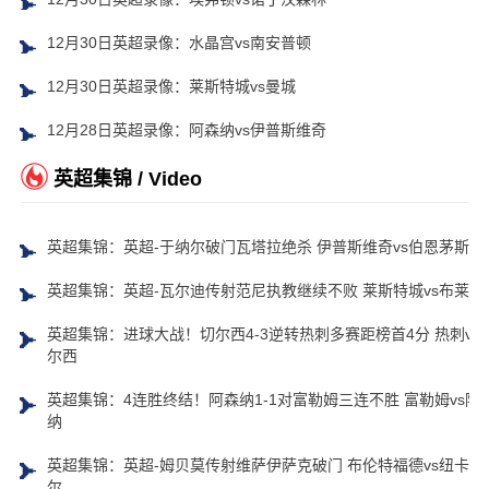
12月30日英超录像：水晶宫vs南安普顿
12月30日英超录像：莱斯特城vs曼城
12月28日英超录像：阿森纳vs伊普斯维奇
英超集锦 / Video
英超集锦：英超-于纳尔破门瓦塔拉绝杀 伊普斯维奇vs伯恩茅斯
英超集锦：英超-瓦尔迪传射范尼执教继续不败 莱斯特城vs布莱顿
英超集锦：进球大战！切尔西4-3逆转热刺多赛距榜首4分 热刺vs
尔西
英超集锦：4连胜终结！阿森纳1-1对富勒姆三连不胜 富勒姆vs阿
纳
英超集锦：英超-姆贝莫传射维萨伊萨克破门 布伦特福德vs纽卡斯
尔