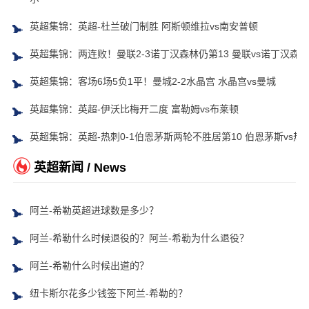
英超集锦：英超-杜兰破门制胜 阿斯顿维拉vs南安普顿
英超集锦：两连败！曼联2-3诺丁汉森林仍第13 曼联vs诺丁汉森林
英超集锦：客场6场5负1平！曼城2-2水晶宫 水晶宫vs曼城
英超集锦：英超-伊沃比梅开二度 富勒姆vs布莱顿
英超集锦：英超-热刺0-1伯恩茅斯两轮不胜居第10 伯恩茅斯vs热
英超新闻 / News
阿兰-希勒英超进球数是多少？
阿兰-希勒什么时候退役的？阿兰-希勒为什么退役？
阿兰-希勒什么时候出道的？
纽卡斯尔花多少钱签下阿兰-希勒的？