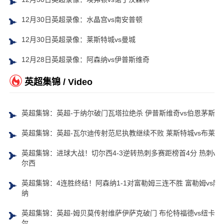
12月30日英超录像：水晶宫vs南安普顿
12月30日英超录像：莱斯特城vs曼城
12月28日英超录像：阿森纳vs伊普斯维奇
英超集锦 / Video
英超集锦：英超-于纳尔破门瓦塔拉绝杀 伊普斯维奇vs伯恩茅斯
英超集锦：英超-瓦尔迪传射范尼执教继续不败 莱斯特城vs布莱顿
英超集锦：进球大战！切尔西4-3逆转热刺多赛距榜首4分 热刺vs
尔西
英超集锦：4连胜终结！阿森纳1-1对富勒姆三连不胜 富勒姆vs阿
纳
英超集锦：英超-姆贝莫传射维萨伊萨克破门 布伦特福德vs纽卡斯
尔