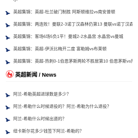
英超集锦：英超-杜兰破门制胜 阿斯顿维拉vs南安普顿
英超集锦：两连败！曼联2-3诺丁汉森林仍第13 曼联vs诺丁汉森林
英超集锦：客场6场5负1平！曼城2-2水晶宫 水晶宫vs曼城
英超集锦：英超-伊沃比梅开二度 富勒姆vs布莱顿
英超集锦：英超-热刺0-1伯恩茅斯两轮不胜居第10 伯恩茅斯vs热
英超新闻 / News
阿兰-希勒英超进球数是多少？
阿兰-希勒什么时候退役的？阿兰-希勒为什么退役？
阿兰-希勒什么时候出道的？
纽卡斯尔花多少钱签下阿兰-希勒的？