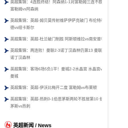
英超集锦：4连胜终结！阿森纳1-1对富勒姆三连不胜
富勒姆vs阿森纳
英超集锦：英超-姆贝莫传射维萨伊萨克破门 布伦特福
德vs纽卡斯尔
英超集锦：英超-杜兰破门制胜 阿斯顿维拉vs南安普顿
英超集锦：两连败！曼联2-3诺丁汉森林仍第13 曼联vs
诺丁汉森林
英超集锦：客场6场5负1平！曼城2-2水晶宫 水晶宫vs
曼城
英超集锦：英超-伊沃比梅开二度 富勒姆vs布莱顿
英超集锦：英超-热刺0-1伯恩茅斯两轮不胜居第10 伯恩
茅斯vs热刺
英超新闻 / News