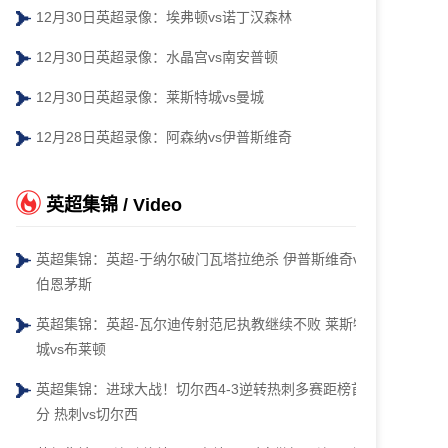
12月30日英超录像：埃弗顿vs诺丁汉森林
12月30日英超录像：水晶宫vs南安普顿
12月30日英超录像：莱斯特城vs曼城
12月28日英超录像：阿森纳vs伊普斯维奇
英超集锦 / Video
英超集锦：英超-于纳尔破门瓦塔拉绝杀 伊普斯维奇vs
伯恩茅斯
英超集锦：英超-瓦尔迪传射范尼执教继续不败 莱斯特
城vs布莱顿
英超集锦：进球大战！切尔西4-3逆转热刺多赛距榜首4
分 热刺vs切尔西