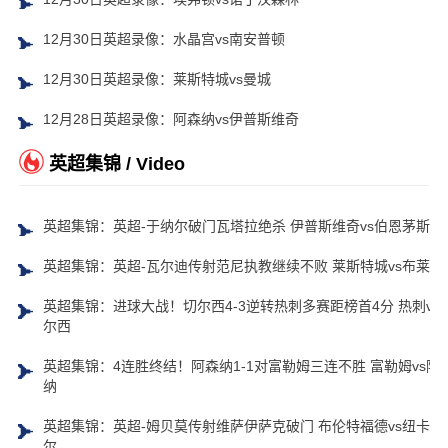
12月30日英超录像：水晶宫vs南安普顿
12月30日英超录像：莱斯特城vs曼城
12月28日英超录像：阿森纳vs伊普斯维奇
英超集锦 / Video
英超集锦：英超-于纳尔破门瓦塔拉绝杀 伊普斯维奇vs伯恩茅斯
英超集锦：英超-瓦尔迪传射范尼执教继续不败 莱斯特城vs布莱顿
英超集锦：进球大战！切尔西4-3逆转热刺多赛距榜首4分 热刺vs
尔西
英超集锦：4连胜终结！阿森纳1-1对富勒姆三连不胜 富勒姆vs阿
纳
英超集锦：英超-姆贝莫传射维萨伊萨克破门 布伦特福德vs纽卡斯
尔