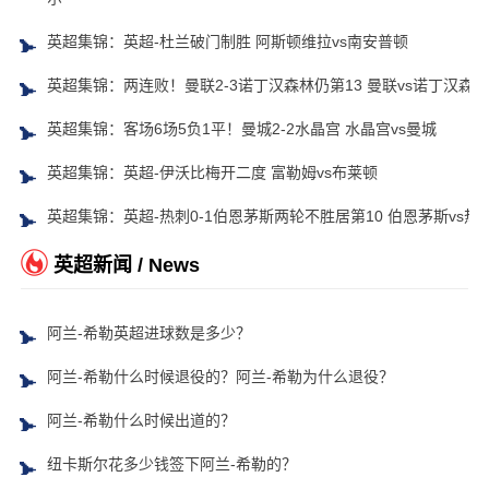
英超集锦：英超-杜兰破门制胜 阿斯顿维拉vs南安普顿
英超集锦：两连败！曼联2-3诺丁汉森林仍第13 曼联vs诺丁汉森林
英超集锦：客场6场5负1平！曼城2-2水晶宫 水晶宫vs曼城
英超集锦：英超-伊沃比梅开二度 富勒姆vs布莱顿
英超集锦：英超-热刺0-1伯恩茅斯两轮不胜居第10 伯恩茅斯vs热
英超新闻 / News
阿兰-希勒英超进球数是多少？
阿兰-希勒什么时候退役的？阿兰-希勒为什么退役？
阿兰-希勒什么时候出道的？
纽卡斯尔花多少钱签下阿兰-希勒的？