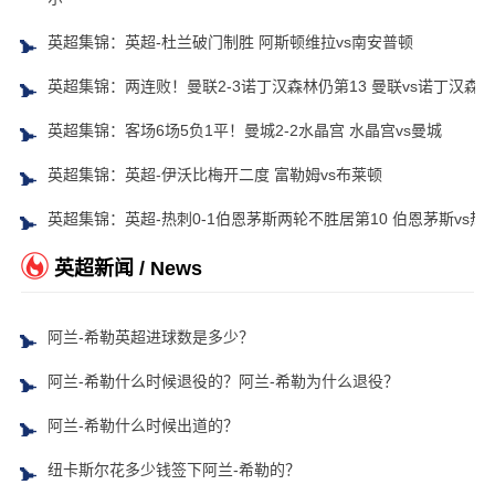
英超集锦：英超-杜兰破门制胜 阿斯顿维拉vs南安普顿
英超集锦：两连败！曼联2-3诺丁汉森林仍第13 曼联vs诺丁汉森林
英超集锦：客场6场5负1平！曼城2-2水晶宫 水晶宫vs曼城
英超集锦：英超-伊沃比梅开二度 富勒姆vs布莱顿
英超集锦：英超-热刺0-1伯恩茅斯两轮不胜居第10 伯恩茅斯vs热
英超新闻 / News
阿兰-希勒英超进球数是多少？
阿兰-希勒什么时候退役的？阿兰-希勒为什么退役？
阿兰-希勒什么时候出道的？
纽卡斯尔花多少钱签下阿兰-希勒的？