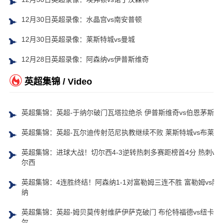
12月30日英超录像：水晶宫vs南安普顿
12月30日英超录像：莱斯特城vs曼城
12月28日英超录像：阿森纳vs伊普斯维奇
英超集锦 / Video
英超集锦：英超-于纳尔破门瓦塔拉绝杀 伊普斯维奇vs伯恩茅斯
英超集锦：英超-瓦尔迪传射范尼执教继续不败 莱斯特城vs布莱顿
英超集锦：进球大战！切尔西4-3逆转热刺多赛距榜首4分 热刺vs
尔西
英超集锦：4连胜终结！阿森纳1-1对富勒姆三连不胜 富勒姆vs阿
纳
英超集锦：英超-姆贝莫传射维萨伊萨克破门 布伦特福德vs纽卡斯
尔