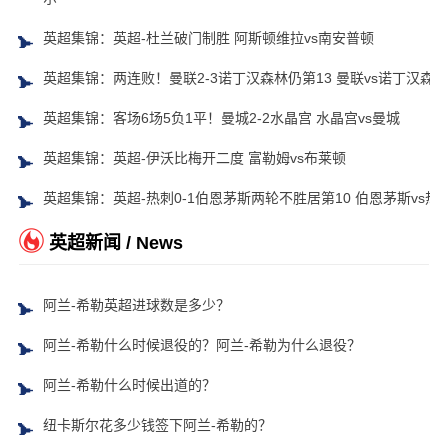
英超集锦：英超-杜兰破门制胜 阿斯顿维拉vs南安普顿
英超集锦：两连败！曼联2-3诺丁汉森林仍第13 曼联vs诺丁汉森林
英超集锦：客场6场5负1平！曼城2-2水晶宫 水晶宫vs曼城
英超集锦：英超-伊沃比梅开二度 富勒姆vs布莱顿
英超集锦：英超-热刺0-1伯恩茅斯两轮不胜居第10 伯恩茅斯vs热
英超新闻 / News
阿兰-希勒英超进球数是多少？
阿兰-希勒什么时候退役的？阿兰-希勒为什么退役？
阿兰-希勒什么时候出道的？
纽卡斯尔花多少钱签下阿兰-希勒的？