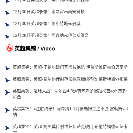
12月30日英超录像：水晶宫vs南安普顿
12月30日英超录像：莱斯特城vs曼城
12月28日英超录像：阿森纳vs伊普斯维奇
英超集锦 / Video
英超集锦：英超-于纳尔破门瓦塔拉绝杀 伊普斯维奇vs伯恩茅斯
英超集锦：英超-瓦尔迪传射范尼执教继续不败 莱斯特城vs布莱顿
英超集锦：进球大战！切尔西4-3逆转热刺多赛距榜首4分 热刺vs
尔西
英超集锦：4连胜终结！阿森纳1-1对富勒姆三连不胜 富勒姆vs阿
纳
英超集锦：英超-姆贝莫传射维萨伊萨克破门 布伦特福德vs纽卡斯
尔