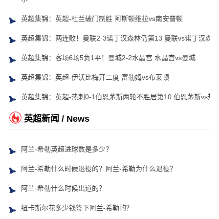
英超集锦：英超-杜兰破门制胜 阿斯顿维拉vs南安普顿
英超集锦：两连败！曼联2-3诺丁汉森林仍第13 曼联vs诺丁汉森林
英超集锦：客场6场5负1平！曼城2-2水晶宫 水晶宫vs曼城
英超集锦：英超-伊沃比梅开二度 富勒姆vs布莱顿
英超集锦：英超-热刺0-1伯恩茅斯两轮不胜居第10 伯恩茅斯vs热
英超新闻 / News
阿兰-希勒英超进球数是多少？
阿兰-希勒什么时候退役的？阿兰-希勒为什么退役？
阿兰-希勒什么时候出道的？
纽卡斯尔花多少钱签下阿兰-希勒的？