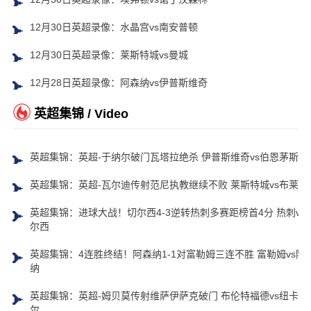
12月30日英超录像：水晶宫vs南安普顿
12月30日英超录像：莱斯特城vs曼城
12月28日英超录像：阿森纳vs伊普斯维奇
英超集锦 / Video
英超集锦：英超-于纳尔破门瓦塔拉绝杀 伊普斯维奇vs伯恩茅斯
英超集锦：英超-瓦尔迪传射范尼执教继续不败 莱斯特城vs布莱顿
英超集锦：进球大战！切尔西4-3逆转热刺多赛距榜首4分 热刺vs
尔西
英超集锦：4连胜终结！阿森纳1-1对富勒姆三连不胜 富勒姆vs阿
纳
英超集锦：英超-姆贝莫传射维萨伊萨克破门 布伦特福德vs纽卡斯
尔