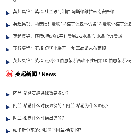
英超集锦：英超-杜兰破门制胜 阿斯顿维拉vs南安普顿
英超集锦：两连败！曼联2-3诺丁汉森林仍第13 曼联vs诺丁汉森林
英超集锦：客场6场5负1平！曼城2-2水晶宫 水晶宫vs曼城
英超集锦：英超-伊沃比梅开二度 富勒姆vs布莱顿
英超集锦：英超-热刺0-1伯恩茅斯两轮不胜居第10 伯恩茅斯vs热
英超新闻 / News
阿兰-希勒英超进球数是多少？
阿兰-希勒什么时候退役的？阿兰-希勒为什么退役？
阿兰-希勒什么时候出道的？
纽卡斯尔花多少钱签下阿兰-希勒的？