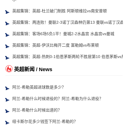
英超集锦：英超-杜兰破门制胜 阿斯顿维拉vs南安普顿
英超集锦：两连败！曼联2-3诺丁汉森林仍第13 曼联vs诺丁汉森林
英超集锦：客场6场5负1平！曼城2-2水晶宫 水晶宫vs曼城
英超集锦：英超-伊沃比梅开二度 富勒姆vs布莱顿
英超集锦：英超-热刺0-1伯恩茅斯两轮不胜居第10 伯恩茅斯vs热
英超新闻 / News
阿兰-希勒英超进球数是多少？
阿兰-希勒什么时候退役的？阿兰-希勒为什么退役？
阿兰-希勒什么时候出道的？
纽卡斯尔花多少钱签下阿兰-希勒的？