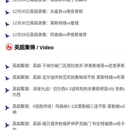
12月30日英超录像：水晶宫vs南安普顿
12月30日英超录像：莱斯特城vs曼城
12月28日英超录像：阿森纳vs伊普斯维奇
英超集锦 / Video
英超集锦：英超-于纳尔破门瓦塔拉绝杀 伊普斯维奇vs伯恩茅斯
英超集锦：英超-瓦尔迪传射范尼执教继续不败 莱斯特城vs布莱顿
英超集锦：进球大战！切尔西4-3逆转热刺多赛距榜首4分 热刺vs
尔西
英超集锦：4连胜终结！阿森纳1-1对富勒姆三连不胜 富勒姆vs阿
纳
英超集锦：英超-姆贝莫传射维萨伊萨克破门 布伦特福德vs纽卡斯
尔