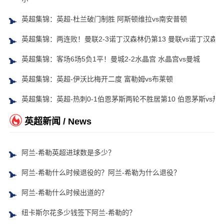
英超集锦：英超-杜兰破门制胜 阿斯顿维拉vs南安普顿
英超集锦：两连败！曼联2-3诺丁汉森林仍第13 曼联vs诺丁汉森林
英超集锦：客场6场5负1平！曼城2-2水晶宫 水晶宫vs曼城
英超集锦：英超-伊沃比梅开二度 富勒姆vs布莱顿
英超集锦：英超-热刺0-1伯恩茅斯两轮不胜居第10 伯恩茅斯vs热
英超新闻 / News
阿兰-希勒英超进球数是多少？
阿兰-希勒什么时候退役的？阿兰-希勒为什么退役？
阿兰-希勒什么时候出道的？
纽卡斯尔花多少钱签下阿兰-希勒的？