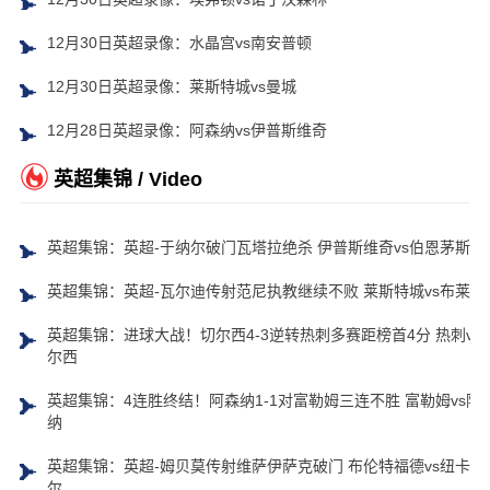
12月30日英超录像：水晶宫vs南安普顿
12月30日英超录像：莱斯特城vs曼城
12月28日英超录像：阿森纳vs伊普斯维奇
英超集锦 / Video
英超集锦：英超-于纳尔破门瓦塔拉绝杀 伊普斯维奇vs伯恩茅斯
英超集锦：英超-瓦尔迪传射范尼执教继续不败 莱斯特城vs布莱顿
英超集锦：进球大战！切尔西4-3逆转热刺多赛距榜首4分 热刺vs
尔西
英超集锦：4连胜终结！阿森纳1-1对富勒姆三连不胜 富勒姆vs阿
纳
英超集锦：英超-姆贝莫传射维萨伊萨克破门 布伦特福德vs纽卡斯
尔