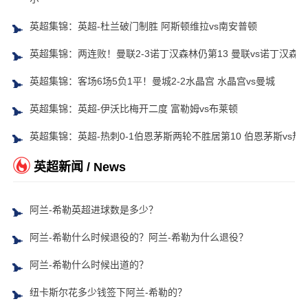
英超集锦：英超-杜兰破门制胜 阿斯顿维拉vs南安普顿
英超集锦：两连败！曼联2-3诺丁汉森林仍第13 曼联vs诺丁汉森林
英超集锦：客场6场5负1平！曼城2-2水晶宫 水晶宫vs曼城
英超集锦：英超-伊沃比梅开二度 富勒姆vs布莱顿
英超集锦：英超-热刺0-1伯恩茅斯两轮不胜居第10 伯恩茅斯vs热
英超新闻 / News
阿兰-希勒英超进球数是多少？
阿兰-希勒什么时候退役的？阿兰-希勒为什么退役？
阿兰-希勒什么时候出道的？
纽卡斯尔花多少钱签下阿兰-希勒的？