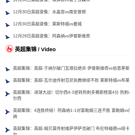
12月30日英超录像：水晶宫vs南安普顿
12月30日英超录像：莱斯特城vs曼城
12月28日英超录像：阿森纳vs伊普斯维奇
英超集锦 / Video
英超集锦：英超-于纳尔破门瓦塔拉绝杀 伊普斯维奇vs伯恩茅斯
英超集锦：英超-瓦尔迪传射范尼执教继续不败 莱斯特城vs布莱顿
英超集锦：进球大战！切尔西4-3逆转热刺多赛距榜首4分 热刺vs
尔西
英超集锦：4连胜终结！阿森纳1-1对富勒姆三连不胜 富勒姆vs阿
纳
英超集锦：英超-姆贝莫传射维萨伊萨克破门 布伦特福德vs纽卡斯
尔