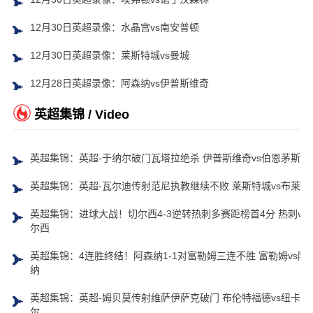
12月30日英超录像：水晶宫vs南安普顿
12月30日英超录像：莱斯特城vs曼城
12月28日英超录像：阿森纳vs伊普斯维奇
英超集锦 / Video
英超集锦：英超-于纳尔破门瓦塔拉绝杀 伊普斯维奇vs伯恩茅斯
英超集锦：英超-瓦尔迪传射范尼执教继续不败 莱斯特城vs布莱顿
英超集锦：进球大战！切尔西4-3逆转热刺多赛距榜首4分 热刺vs
尔西
英超集锦：4连胜终结！阿森纳1-1对富勒姆三连不胜 富勒姆vs阿
纳
英超集锦：英超-姆贝莫传射维萨伊萨克破门 布伦特福德vs纽卡斯
尔