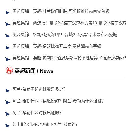
英超集锦：英超-杜兰破门制胜 阿斯顿维拉vs南安普顿
英超集锦：两连败！曼联2-3诺丁汉森林仍第13 曼联vs诺丁汉森林
英超集锦：客场6场5负1平！曼城2-2水晶宫 水晶宫vs曼城
英超集锦：英超-伊沃比梅开二度 富勒姆vs布莱顿
英超集锦：英超-热刺0-1伯恩茅斯两轮不胜居第10 伯恩茅斯vs热
英超新闻 / News
阿兰-希勒英超进球数是多少？
阿兰-希勒什么时候退役的？阿兰-希勒为什么退役？
阿兰-希勒什么时候出道的？
纽卡斯尔花多少钱签下阿兰-希勒的？