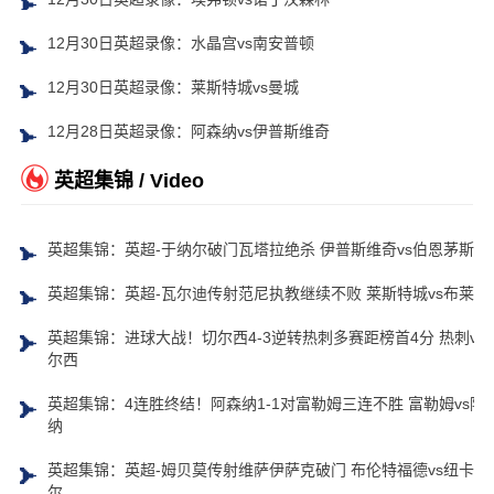
12月30日英超录像：水晶宫vs南安普顿
12月30日英超录像：莱斯特城vs曼城
12月28日英超录像：阿森纳vs伊普斯维奇
英超集锦 / Video
英超集锦：英超-于纳尔破门瓦塔拉绝杀 伊普斯维奇vs伯恩茅斯
英超集锦：英超-瓦尔迪传射范尼执教继续不败 莱斯特城vs布莱顿
英超集锦：进球大战！切尔西4-3逆转热刺多赛距榜首4分 热刺vs
尔西
英超集锦：4连胜终结！阿森纳1-1对富勒姆三连不胜 富勒姆vs阿
纳
英超集锦：英超-姆贝莫传射维萨伊萨克破门 布伦特福德vs纽卡斯
尔