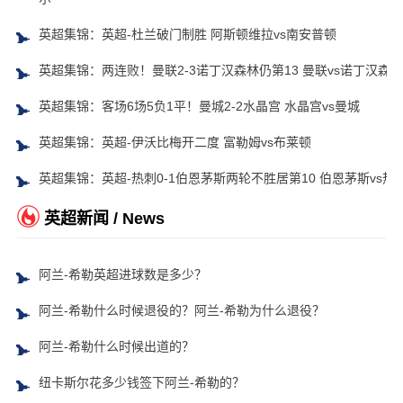
英超集锦：英超-杜兰破门制胜 阿斯顿维拉vs南安普顿
英超集锦：两连败！曼联2-3诺丁汉森林仍第13 曼联vs诺丁汉森林
英超集锦：客场6场5负1平！曼城2-2水晶宫 水晶宫vs曼城
英超集锦：英超-伊沃比梅开二度 富勒姆vs布莱顿
英超集锦：英超-热刺0-1伯恩茅斯两轮不胜居第10 伯恩茅斯vs热
英超新闻 / News
阿兰-希勒英超进球数是多少？
阿兰-希勒什么时候退役的？阿兰-希勒为什么退役？
阿兰-希勒什么时候出道的？
纽卡斯尔花多少钱签下阿兰-希勒的？