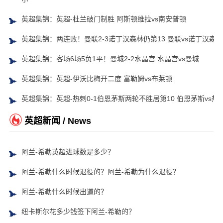
英超集锦：英超-杜兰破门制胜 阿斯顿维拉vs南安普顿
英超集锦：两连败！曼联2-3诺丁汉森林仍第13 曼联vs诺丁汉森林
英超集锦：客场6场5负1平！曼城2-2水晶宫 水晶宫vs曼城
英超集锦：英超-伊沃比梅开二度 富勒姆vs布莱顿
英超集锦：英超-热刺0-1伯恩茅斯两轮不胜居第10 伯恩茅斯vs热
英超新闻 / News
阿兰-希勒英超进球数是多少？
阿兰-希勒什么时候退役的？阿兰-希勒为什么退役？
阿兰-希勒什么时候出道的？
纽卡斯尔花多少钱签下阿兰-希勒的？