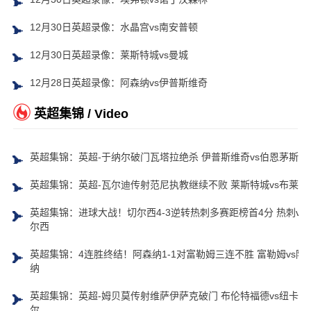
12月30日英超录像：水晶宫vs南安普顿
12月30日英超录像：莱斯特城vs曼城
12月28日英超录像：阿森纳vs伊普斯维奇
英超集锦 / Video
英超集锦：英超-于纳尔破门瓦塔拉绝杀 伊普斯维奇vs伯恩茅斯
英超集锦：英超-瓦尔迪传射范尼执教继续不败 莱斯特城vs布莱顿
英超集锦：进球大战！切尔西4-3逆转热刺多赛距榜首4分 热刺vs
尔西
英超集锦：4连胜终结！阿森纳1-1对富勒姆三连不胜 富勒姆vs阿
纳
英超集锦：英超-姆贝莫传射维萨伊萨克破门 布伦特福德vs纽卡斯
尔