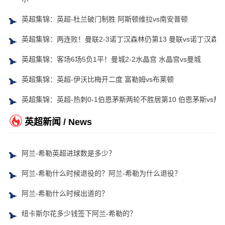
英超集锦：英超-杜兰破门制胜 阿斯顿维拉vs南安普顿
英超集锦：两连败！曼联2-3诺丁汉森林仍第13 曼联vs诺丁汉森林
英超集锦：客场6场5负1平！曼城2-2水晶宫 水晶宫vs曼城
英超集锦：英超-伊沃比梅开二度 富勒姆vs布莱顿
英超集锦：英超-热刺0-1伯恩茅斯两轮不胜居第10 伯恩茅斯vs热
英超新闻 / News
阿兰-希勒英超进球数是多少？
阿兰-希勒什么时候退役的？阿兰-希勒为什么退役？
阿兰-希勒什么时候出道的？
纽卡斯尔花多少钱签下阿兰-希勒的？