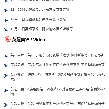
12月30日英超录像：水晶宫vs南安普顿
12月30日英超录像：莱斯特城vs曼城
12月28日英超录像：阿森纳vs伊普斯维奇
英超集锦 / Video
英超集锦：英超-于纳尔破门瓦塔拉绝杀 伊普斯维奇vs伯恩茅斯
英超集锦：英超-瓦尔迪传射范尼执教继续不败 莱斯特城vs布莱顿
英超集锦：进球大战！切尔西4-3逆转热刺多赛距榜首4分 热刺vs
尔西
英超集锦：4连胜终结！阿森纳1-1对富勒姆三连不胜 富勒姆vs阿
纳
英超集锦：英超-姆贝莫传射维萨伊萨克破门 布伦特福德vs纽卡斯
尔