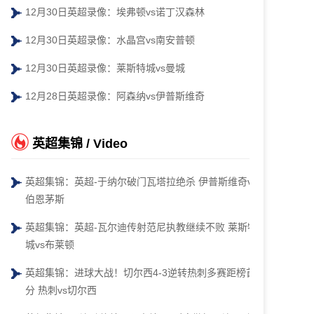
12月30日英超录像：埃弗顿vs诺丁汉森林
12月30日英超录像：水晶宫vs南安普顿
12月30日英超录像：莱斯特城vs曼城
12月28日英超录像：阿森纳vs伊普斯维奇
英超集锦 / Video
英超集锦：英超-于纳尔破门瓦塔拉绝杀 伊普斯维奇vs
伯恩茅斯
英超集锦：英超-瓦尔迪传射范尼执教继续不败 莱斯特
城vs布莱顿
英超集锦：进球大战！切尔西4-3逆转热刺多赛距榜首4
分 热刺vs切尔西