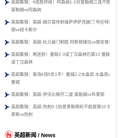
英超集锦：4连胜终结！阿森纳1-1对富勒姆三连不胜
富勒姆vs阿森纳
英超集锦：英超-姆贝莫传射维萨伊萨克破门 布伦特福
德vs纽卡斯尔
英超集锦：英超-杜兰破门制胜 阿斯顿维拉vs南安普顿
英超集锦：两连败！曼联2-3诺丁汉森林仍第13 曼联vs
诺丁汉森林
英超集锦：客场6场5负1平！曼城2-2水晶宫 水晶宫vs
曼城
英超集锦：英超-伊沃比梅开二度 富勒姆vs布莱顿
英超集锦：英超-热刺0-1伯恩茅斯两轮不胜居第10 伯恩
茅斯vs热刺
英超新闻 / News