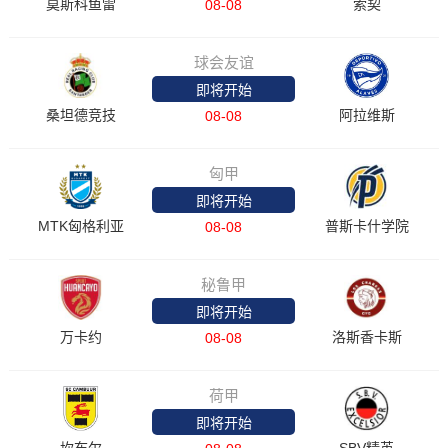
莫斯科鱼雷
索契
08-08
球会友谊
即将开始
桑坦德竞技
阿拉维斯
08-08
匈甲
即将开始
MTK匈格利亚
普斯卡什学院
08-08
秘鲁甲
即将开始
万卡约
洛斯香卡斯
08-08
荷甲
即将开始