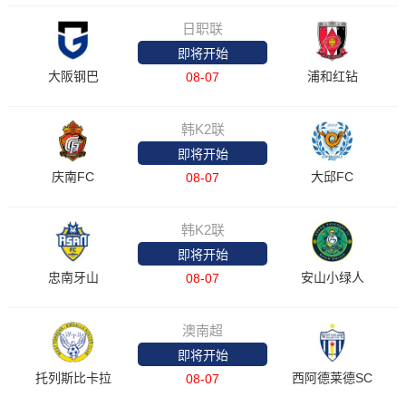
日职联
即将开始
大阪钢巴
浦和红钻
08-07
韩K2联
即将开始
庆南FC
大邱FC
08-07
韩K2联
即将开始
忠南牙山
安山小绿人
08-07
澳南超
即将开始
托列斯比卡拉
西阿德莱德SC
08-07