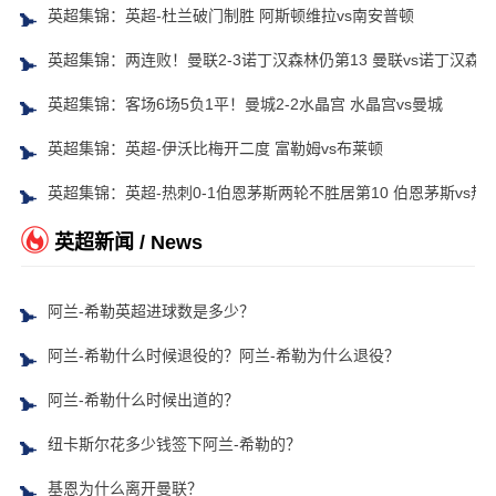
英超集锦：英超-杜兰破门制胜 阿斯顿维拉vs南安普顿
英超集锦：两连败！曼联2-3诺丁汉森林仍第13 曼联vs诺丁汉森林
英超集锦：客场6场5负1平！曼城2-2水晶宫 水晶宫vs曼城
英超集锦：英超-伊沃比梅开二度 富勒姆vs布莱顿
英超集锦：英超-热刺0-1伯恩茅斯两轮不胜居第10 伯恩茅斯vs热
英超新闻 / News
阿兰-希勒英超进球数是多少？
阿兰-希勒什么时候退役的？阿兰-希勒为什么退役？
阿兰-希勒什么时候出道的？
纽卡斯尔花多少钱签下阿兰-希勒的？
基恩为什么离开曼联？