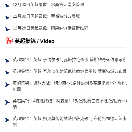
12月30日英超录像：水晶宫vs南安普顿
12月30日英超录像：莱斯特城vs曼城
12月28日英超录像：阿森纳vs伊普斯维奇
英超集锦 / Video
英超集锦：英超-于纳尔破门瓦塔拉绝杀 伊普斯维奇vs伯恩茅斯
英超集锦：英超-瓦尔迪传射范尼执教继续不败 莱斯特城vs布莱顿
英超集锦：进球大战！切尔西4-3逆转热刺多赛距榜首4分 热刺vs
尔西
英超集锦：4连胜终结！阿森纳1-1对富勒姆三连不胜 富勒姆vs阿
纳
英超集锦：英超-姆贝莫传射维萨伊萨克破门 布伦特福德vs纽卡斯
尔