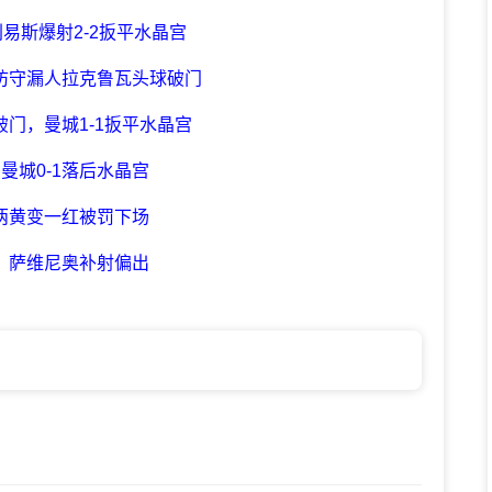
易斯爆射2-2扳平水晶宫
克防守漏人拉克鲁瓦头球破门
破门，曼城1-1扳平水晶宫
曼城0-1落后水晶宫
，两黄变一红被罚下场
柱，萨维尼奥补射偏出