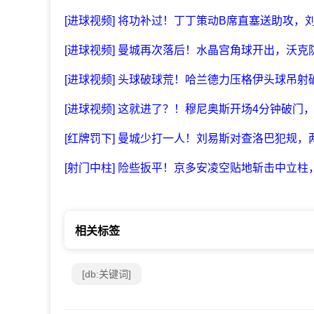
[进球视频] 将功补过！丁丁策动B席直塞送助攻，刘
[进球视频] 曼城再次落后！水晶宫角球开出，沃
[进球视频] 头球破球荒！哈兰德力压格伊头球吊射
[进球视频] 这就进了？！穆尼奥斯开场4分钟破门，
[红牌罚下] 曼城少打一人！刘易斯对查洛巴犯规
[射门中柱] 险些扳平！京多安凌空贴地斩击中立
相关标签
[db:关键词]