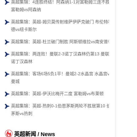
英超集锦：4连胜终结！阿森纳1-1对富勒姆三连不胜
富勒姆vs阿森纳
英超集锦：英超-姆贝莫传射维萨伊萨克破门 布伦特福
德vs纽卡斯尔
英超集锦：英超-杜兰破门制胜 阿斯顿维拉vs南安普顿
英超集锦：两连败！曼联2-3诺丁汉森林仍第13 曼联vs
诺丁汉森林
英超集锦：客场6场5负1平！曼城2-2水晶宫 水晶宫vs
曼城
英超集锦：英超-伊沃比梅开二度 富勒姆vs布莱顿
英超集锦：英超-热刺0-1伯恩茅斯两轮不胜居第10 伯恩
茅斯vs热刺
英超新闻 / News