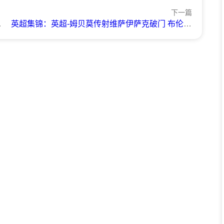
下一篇
英超集锦：英超-姆贝莫传射维萨伊萨克破门 布伦特福德vs纽卡斯尔