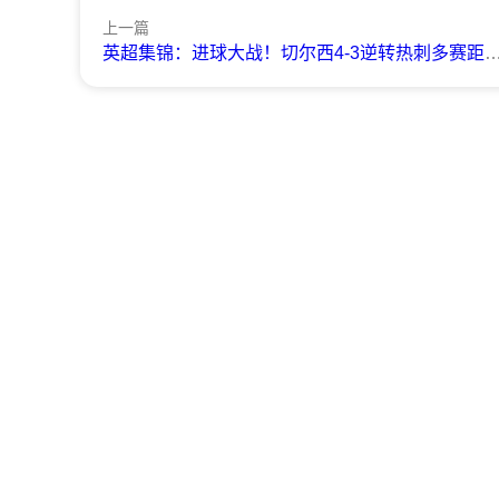
上一篇
英超集锦：进球大战！切尔西4-3逆转热刺多赛距榜首4分 热刺vs切尔西