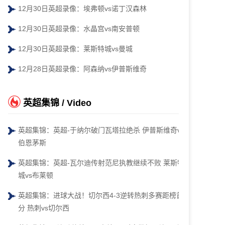
12月30日英超录像：埃弗顿vs诺丁汉森林
12月30日英超录像：水晶宫vs南安普顿
12月30日英超录像：莱斯特城vs曼城
12月28日英超录像：阿森纳vs伊普斯维奇
英超集锦 / Video
英超集锦：英超-于纳尔破门瓦塔拉绝杀 伊普斯维奇vs
伯恩茅斯
英超集锦：英超-瓦尔迪传射范尼执教继续不败 莱斯特
城vs布莱顿
英超集锦：进球大战！切尔西4-3逆转热刺多赛距榜首4
分 热刺vs切尔西