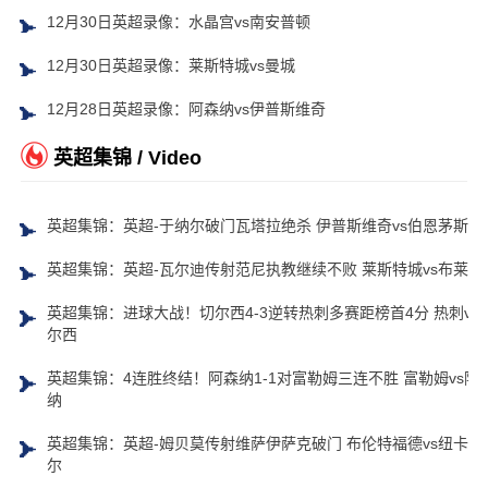
12月30日英超录像：水晶宫vs南安普顿
12月30日英超录像：莱斯特城vs曼城
12月28日英超录像：阿森纳vs伊普斯维奇
英超集锦 / Video
英超集锦：英超-于纳尔破门瓦塔拉绝杀 伊普斯维奇vs伯恩茅斯
英超集锦：英超-瓦尔迪传射范尼执教继续不败 莱斯特城vs布莱顿
英超集锦：进球大战！切尔西4-3逆转热刺多赛距榜首4分 热刺vs
尔西
英超集锦：4连胜终结！阿森纳1-1对富勒姆三连不胜 富勒姆vs阿
纳
英超集锦：英超-姆贝莫传射维萨伊萨克破门 布伦特福德vs纽卡斯
尔