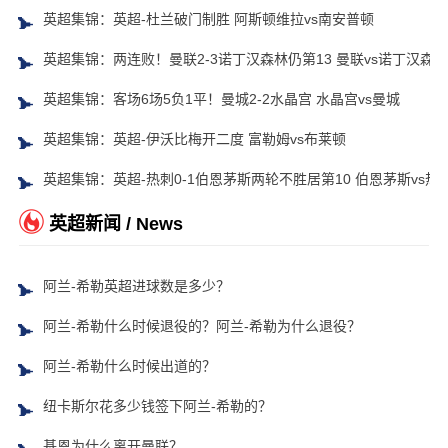
英超集锦：英超-杜兰破门制胜 阿斯顿维拉vs南安普顿
英超集锦：两连败！曼联2-3诺丁汉森林仍第13 曼联vs诺丁汉森林
英超集锦：客场6场5负1平！曼城2-2水晶宫 水晶宫vs曼城
英超集锦：英超-伊沃比梅开二度 富勒姆vs布莱顿
英超集锦：英超-热刺0-1伯恩茅斯两轮不胜居第10 伯恩茅斯vs热
英超新闻 / News
阿兰-希勒英超进球数是多少？
阿兰-希勒什么时候退役的？阿兰-希勒为什么退役？
阿兰-希勒什么时候出道的？
纽卡斯尔花多少钱签下阿兰-希勒的？
基恩为什么离开曼联？