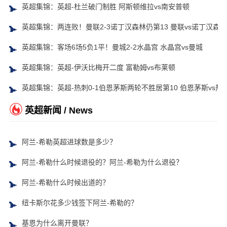
英超集锦：英超-杜兰破门制胜 阿斯顿维拉vs南安普顿
英超集锦：两连败！曼联2-3诺丁汉森林仍第13 曼联vs诺丁汉森林
英超集锦：客场6场5负1平！曼城2-2水晶宫 水晶宫vs曼城
英超集锦：英超-伊沃比梅开二度 富勒姆vs布莱顿
英超集锦：英超-热刺0-1伯恩茅斯两轮不胜居第10 伯恩茅斯vs热
英超新闻 / News
阿兰-希勒英超进球数是多少？
阿兰-希勒什么时候退役的？阿兰-希勒为什么退役？
阿兰-希勒什么时候出道的？
纽卡斯尔花多少钱签下阿兰-希勒的？
基恩为什么离开曼联？