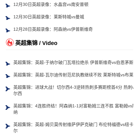
12月30日英超录像：水晶宫vs南安普顿
12月30日英超录像：莱斯特城vs曼城
12月28日英超录像：阿森纳vs伊普斯维奇
英超集锦 / Video
英超集锦：英超-于纳尔破门瓦塔拉绝杀 伊普斯维奇vs伯恩茅斯
英超集锦：英超-瓦尔迪传射范尼执教继续不败 莱斯特城vs布莱顿
英超集锦：进球大战！切尔西4-3逆转热刺多赛距榜首4分 热刺vs
尔西
英超集锦：4连胜终结！阿森纳1-1对富勒姆三连不胜 富勒姆vs阿
纳
英超集锦：英超-姆贝莫传射维萨伊萨克破门 布伦特福德vs纽卡斯
尔