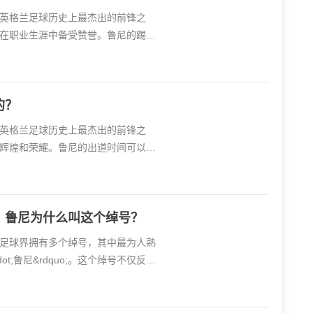
尼是英格兰足球历史上最杰出的前锋之
在职业生涯中备受赞誉。鲁尼的踢球
的？
尼是英格兰足球历史上最杰出的前锋之
辉煌和荣耀。鲁尼的出道时间可以追
？鲁尼为什么叫这个绰号？
尼在足球界拥有多个绰号，其中最为人熟
ddot;鲁尼&rdquo;。这个绰号不仅反映