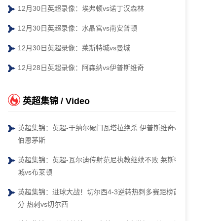
12月30日英超录像：埃弗顿vs诺丁汉森林
12月30日英超录像：水晶宫vs南安普顿
12月30日英超录像：莱斯特城vs曼城
12月28日英超录像：阿森纳vs伊普斯维奇
英超集锦 / Video
英超集锦：英超-于纳尔破门瓦塔拉绝杀 伊普斯维奇vs
伯恩茅斯
英超集锦：英超-瓦尔迪传射范尼执教继续不败 莱斯特
城vs布莱顿
英超集锦：进球大战！切尔西4-3逆转热刺多赛距榜首4
分 热刺vs切尔西