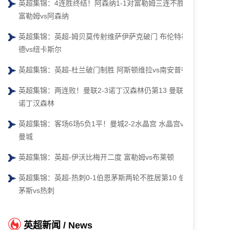
英超集锦：4连胜终结！阿森纳1-1对富勒姆三连不胜
富勒姆vs阿森纳
英超集锦：英超-姆贝莫传射维萨伊萨克破门 布伦特福
德vs纽卡斯尔
英超集锦：英超-杜兰破门制胜 阿斯顿维拉vs南安普顿
英超集锦：两连败！曼联2-3诺丁汉森林仍第13 曼联vs
诺丁汉森林
英超集锦：客场6场5负1平！曼城2-2水晶宫 水晶宫vs
曼城
英超集锦：英超-伊沃比梅开二度 富勒姆vs布莱顿
英超集锦：英超-热刺0-1伯恩茅斯两轮不胜居第10 伯恩
茅斯vs热刺
英超新闻 / News