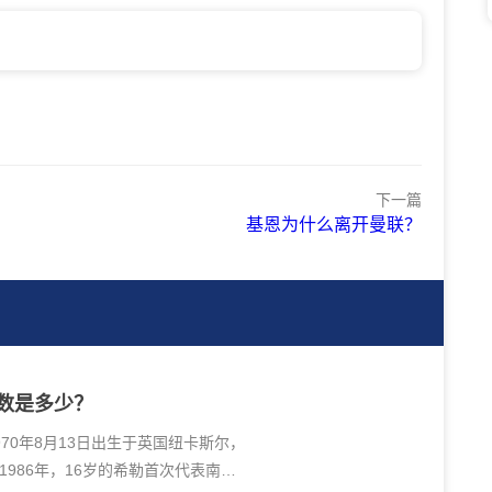
下一篇
基恩为什么离开曼联？
数是多少？
970年8月13日出生于英国纽卡斯尔，
986年，16岁的希勒首次代表南安