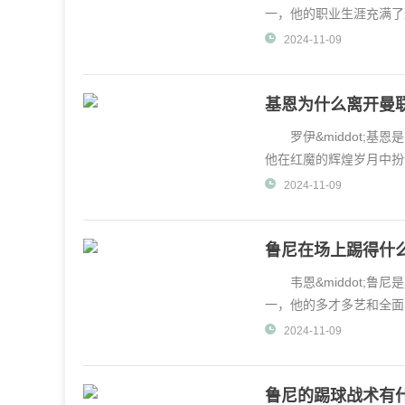
一，他的职业生涯充满了
队以创世界纪录的1500
2024-11-09
基恩为什么离开曼
罗伊&middot;基
他在红魔的辉煌岁月中扮
年11月，基恩突然宣布
2024-11-09
鲁尼在场上踢得什
韦恩&middot;鲁
一，他的多才多艺和全面
用。鲁尼的职业生
2024-11-09
鲁尼的踢球战术有