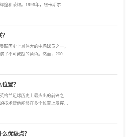
辉煌和荣耀。1996年，纽卡斯尔联
联？
恩是曼联历史上最伟大的中场球员之一，
演了不可或缺的角色。然而，2005
么位置？
尼是英格兰足球历史上最杰出的前锋之
的技术使他能够在多个位置上发挥作
什么优缺点？