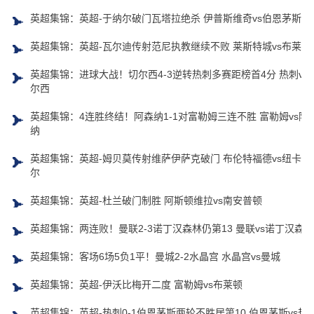
英超集锦：英超-于纳尔破门瓦塔拉绝杀 伊普斯维奇vs伯恩茅斯
英超集锦：英超-瓦尔迪传射范尼执教继续不败 莱斯特城vs布莱顿
英超集锦：进球大战！切尔西4-3逆转热刺多赛距榜首4分 热刺vs
尔西
英超集锦：4连胜终结！阿森纳1-1对富勒姆三连不胜 富勒姆vs阿
纳
英超集锦：英超-姆贝莫传射维萨伊萨克破门 布伦特福德vs纽卡斯
尔
英超集锦：英超-杜兰破门制胜 阿斯顿维拉vs南安普顿
英超集锦：两连败！曼联2-3诺丁汉森林仍第13 曼联vs诺丁汉森林
英超集锦：客场6场5负1平！曼城2-2水晶宫 水晶宫vs曼城
英超集锦：英超-伊沃比梅开二度 富勒姆vs布莱顿
英超集锦：英超-热刺0-1伯恩茅斯两轮不胜居第10 伯恩茅斯vs热