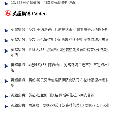
12月28日英超录像：阿森纳vs伊普斯维奇
英超集锦 / Video
英超集锦：英超-于纳尔破门瓦塔拉绝杀 伊普斯维奇vs伯恩茅斯
英超集锦：英超-瓦尔迪传射范尼执教继续不败 莱斯特城vs布莱顿
英超集锦：进球大战！切尔西4-3逆转热刺多赛距榜首4分 热刺vs
尔西
英超集锦：4连胜终结！阿森纳1-1对富勒姆三连不胜 富勒姆vs阿
纳
英超集锦：英超-姆贝莫传射维萨伊萨克破门 布伦特福德vs纽卡斯
尔
英超集锦：英超-杜兰破门制胜 阿斯顿维拉vs南安普顿
英超集锦：两连败！曼联2-3诺丁汉森林仍第13 曼联vs诺丁汉森林