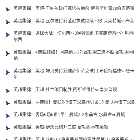
英超集锦：英超-于纳尔破门瓦塔拉绝杀 伊普斯维奇vs伯恩茅斯
英超集锦：英超-瓦尔迪传射范尼执教继续不败 莱斯特城vs布莱顿
英超集锦：进球大战！切尔西4-3逆转热刺多赛距榜首4分 热刺vs
尔西
英超集锦：4连胜终结！阿森纳1-1对富勒姆三连不胜 富勒姆vs阿
纳
英超集锦：英超-姆贝莫传射维萨伊萨克破门 布伦特福德vs纽卡斯
尔
英超集锦：英超-杜兰破门制胜 阿斯顿维拉vs南安普顿
英超集锦：两连败！曼联2-3诺丁汉森林仍第13 曼联vs诺丁汉森林
英超集锦：客场6场5负1平！曼城2-2水晶宫 水晶宫vs曼城
英超集锦：英超-伊沃比梅开二度 富勒姆vs布莱顿
英超集锦：英超-热刺0-1伯恩茅斯两轮不胜居第10 伯恩茅斯vs热