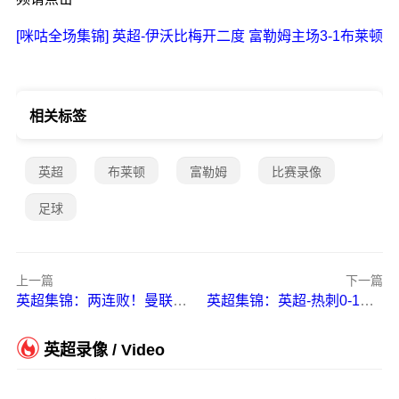
[咪咕全场集锦] 英超-伊沃比梅开二度 富勒姆主场3-1布莱顿
相关标签
英超
布莱顿
富勒姆
比赛录像
足球
上一篇
下一篇
英超集锦：两连败！曼联2-3诺丁汉森林仍第13 曼联vs诺丁汉森林
英超集锦：英超-热刺0-1伯恩茅斯两轮不胜居第10 伯恩茅斯vs热刺
英超录像 / Video