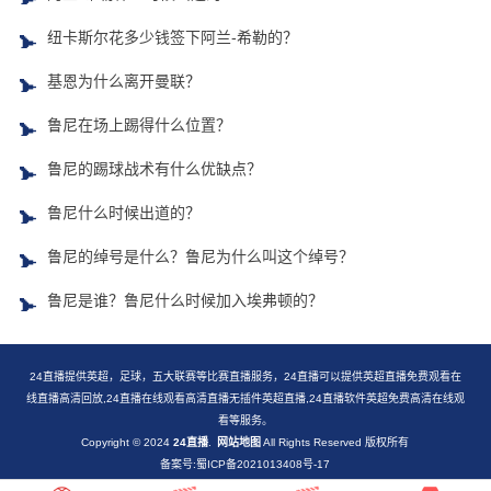
纽卡斯尔花多少钱签下阿兰-希勒的？
基恩为什么离开曼联？
鲁尼在场上踢得什么位置？
鲁尼的踢球战术有什么优缺点？
鲁尼什么时候出道的？
鲁尼的绰号是什么？鲁尼为什么叫这个绰号？
鲁尼是谁？鲁尼什么时候加入埃弗顿的？
24直播提供英超，足球，五大联赛等比赛直播服务，24直播可以提供英超直播免费观看在
线直播高清回放,24直播在线观看高清直播无插件英超直播,24直播软件英超免费高清在线观
看等服务。
Copyright © 2024
24直播
.
网站地图
All Rights Reserved 版权所有
备案号:蜀ICP备2021013408号-17