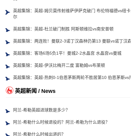
英超集锦：英超-姆贝莫传射维萨伊萨克破门 布伦特福德vs纽卡斯
尔
英超集锦：英超-杜兰破门制胜 阿斯顿维拉vs南安普顿
英超集锦：两连败！曼联2-3诺丁汉森林仍第13 曼联vs诺丁汉森林
英超集锦：客场6场5负1平！曼城2-2水晶宫 水晶宫vs曼城
英超集锦：英超-伊沃比梅开二度 富勒姆vs布莱顿
英超集锦：英超-热刺0-1伯恩茅斯两轮不胜居第10 伯恩茅斯vs热
英超新闻 / News
阿兰-希勒英超进球数是多少？
阿兰-希勒什么时候退役的？阿兰-希勒为什么退役？
阿兰-希勒什么时候出道的？