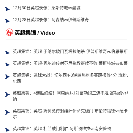
12月30日英超录像：莱斯特城vs曼城
12月28日英超录像：阿森纳vs伊普斯维奇
英超集锦 / Video
英超集锦：英超-于纳尔破门瓦塔拉绝杀 伊普斯维奇vs伯恩茅斯
英超集锦：英超-瓦尔迪传射范尼执教继续不败 莱斯特城vs布莱顿
英超集锦：进球大战！切尔西4-3逆转热刺多赛距榜首4分 热刺vs
尔西
英超集锦：4连胜终结！阿森纳1-1对富勒姆三连不胜 富勒姆vs阿
纳
英超集锦：英超-姆贝莫传射维萨伊萨克破门 布伦特福德vs纽卡斯
尔
英超集锦：英超-杜兰破门制胜 阿斯顿维拉vs南安普顿