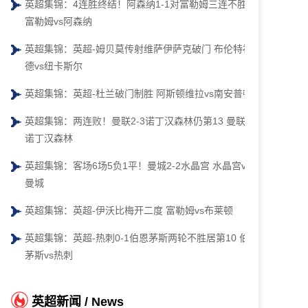
英超集锦：4连胜终结！阿森纳1-1对富勒姆三连不胜
富勒姆vs阿森纳
英超集锦：英超-姆贝莫传射维萨伊萨克破门 布伦特福
德vs纽卡斯尔
英超集锦：英超-杜兰破门制胜 阿斯顿维拉vs南安普顿
英超集锦：两连败！曼联2-3诺丁汉森林仍第13 曼联vs
诺丁汉森林
英超集锦：客场6场5负1平！曼城2-2水晶宫 水晶宫vs
曼城
英超集锦：英超-伊沃比梅开二度 富勒姆vs布莱顿
英超集锦：英超-热刺0-1伯恩茅斯两轮不胜居第10 伯恩
茅斯vs热刺
英超新闻 / News