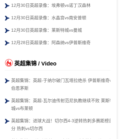
12月30日英超录像：埃弗顿vs诺丁汉森林
12月30日英超录像：水晶宫vs南安普顿
12月30日英超录像：莱斯特城vs曼城
12月28日英超录像：阿森纳vs伊普斯维奇
英超集锦 / Video
英超集锦：英超-于纳尔破门瓦塔拉绝杀 伊普斯维奇vs
伯恩茅斯
英超集锦：英超-瓦尔迪传射范尼执教继续不败 莱斯特
城vs布莱顿
英超集锦：进球大战！切尔西4-3逆转热刺多赛距榜首4
分 热刺vs切尔西