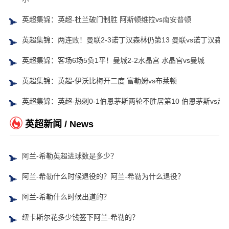
英超集锦：英超-杜兰破门制胜 阿斯顿维拉vs南安普顿
英超集锦：两连败！曼联2-3诺丁汉森林仍第13 曼联vs诺丁汉森林
英超集锦：客场6场5负1平！曼城2-2水晶宫 水晶宫vs曼城
英超集锦：英超-伊沃比梅开二度 富勒姆vs布莱顿
英超集锦：英超-热刺0-1伯恩茅斯两轮不胜居第10 伯恩茅斯vs热
英超新闻 / News
阿兰-希勒英超进球数是多少？
阿兰-希勒什么时候退役的？阿兰-希勒为什么退役？
阿兰-希勒什么时候出道的？
纽卡斯尔花多少钱签下阿兰-希勒的？