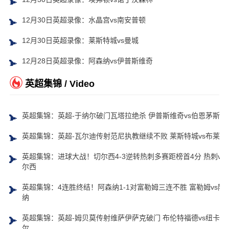
12月30日英超录像：水晶宫vs南安普顿
12月30日英超录像：莱斯特城vs曼城
12月28日英超录像：阿森纳vs伊普斯维奇
英超集锦 / Video
英超集锦：英超-于纳尔破门瓦塔拉绝杀 伊普斯维奇vs伯恩茅斯
英超集锦：英超-瓦尔迪传射范尼执教继续不败 莱斯特城vs布莱顿
英超集锦：进球大战！切尔西4-3逆转热刺多赛距榜首4分 热刺vs
尔西
英超集锦：4连胜终结！阿森纳1-1对富勒姆三连不胜 富勒姆vs阿
纳
英超集锦：英超-姆贝莫传射维萨伊萨克破门 布伦特福德vs纽卡斯
尔