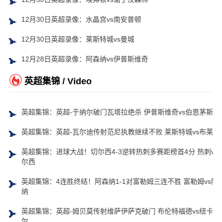
12月30日英超录像：水晶宫vs南安普顿
12月30日英超录像：莱斯特城vs曼城
12月28日英超录像：阿森纳vs伊普斯维奇
英超集锦 / Video
英超集锦：英超-于纳尔破门瓦塔拉绝杀 伊普斯维奇vs伯恩茅斯
英超集锦：英超-瓦尔迪传射范尼执教继续不败 莱斯特城vs布莱顿
英超集锦：进球大战！切尔西4-3逆转热刺多赛距榜首4分 热刺vs
尔西
英超集锦：4连胜终结！阿森纳1-1对富勒姆三连不胜 富勒姆vs阿
纳
英超集锦：英超-姆贝莫传射维萨伊萨克破门 布伦特福德vs纽卡斯
尔