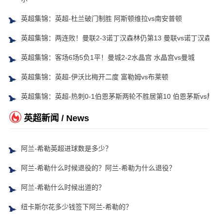
英超集锦：英超-杜兰破门制胜 阿斯顿维拉vs南安普顿
英超集锦：两连败！曼联2-3诺丁汉森林仍第13 曼联vs诺丁汉森林
英超集锦：客场6场5负1平！曼城2-2水晶宫 水晶宫vs曼城
英超集锦：英超-伊沃比梅开二度 富勒姆vs布莱顿
英超集锦：英超-热刺0-1伯恩茅斯两轮不胜居第10 伯恩茅斯vs热
英超新闻 / News
阿兰-希勒英超进球数是多少？
阿兰-希勒什么时候退役的？阿兰-希勒为什么退役？
阿兰-希勒什么时候出道的？
纽卡斯尔花多少钱签下阿兰-希勒的？