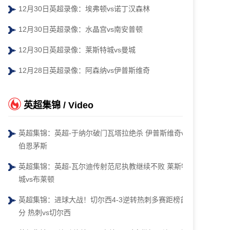
12月30日英超录像：埃弗顿vs诺丁汉森林
12月30日英超录像：水晶宫vs南安普顿
12月30日英超录像：莱斯特城vs曼城
12月28日英超录像：阿森纳vs伊普斯维奇
英超集锦 / Video
英超集锦：英超-于纳尔破门瓦塔拉绝杀 伊普斯维奇vs
伯恩茅斯
英超集锦：英超-瓦尔迪传射范尼执教继续不败 莱斯特
城vs布莱顿
英超集锦：进球大战！切尔西4-3逆转热刺多赛距榜首4
分 热刺vs切尔西