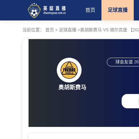
首页
足球直播
当前位置：
首页
>
足球直播
>
奥胡斯费马 VS 锡尔克堡 【2026-
球会友谊
20
奥胡斯费马