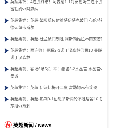
英超集锦：4连胜终结！阿森纳1-1对富勒姆三连不胜
富勒姆vs阿森纳
英超集锦：英超-姆贝莫传射维萨伊萨克破门 布伦特福
德vs纽卡斯尔
英超集锦：英超-杜兰破门制胜 阿斯顿维拉vs南安普顿
英超集锦：两连败！曼联2-3诺丁汉森林仍第13 曼联vs
诺丁汉森林
英超集锦：客场6场5负1平！曼城2-2水晶宫 水晶宫vs
曼城
英超集锦：英超-伊沃比梅开二度 富勒姆vs布莱顿
英超集锦：英超-热刺0-1伯恩茅斯两轮不胜居第10 伯恩
茅斯vs热刺
英超新闻 / News